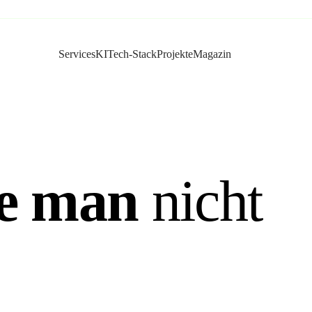
Services
KI
Tech-Stack
Projekte
Magazin
ie man
nicht