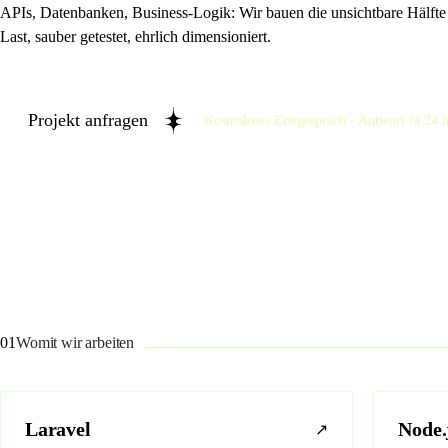
APIs, Datenbanken, Business-Logik: Wir bauen die unsichtbare Hälfte
Last, sauber getestet, ehrlich dimensioniert.
Projekt anfragen
Kostenloses Erstgespräch - Antwort in 24 h
01
Womit wir arbeiten
Laravel
Node.
↗