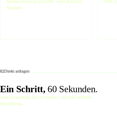
Business-Software und ERP - unser Backend-
APIs, E
Standard.
02
Direkt anfragen
Ein Schritt,
60 Sekunden.
Antwort innerhalb von 24 Stunden - mit einer ehrlichen
Einschätzung.