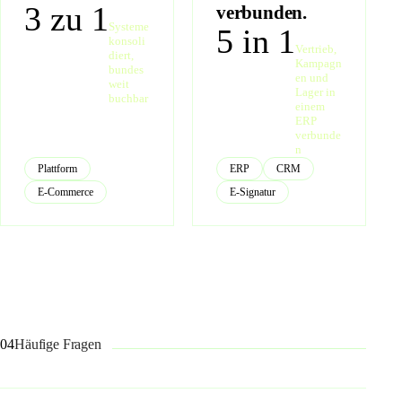
3 zu 1
verbunden.
Systeme
5 in 1
konsoli
Vertrieb,
diert,
Kampagn
bundes
en und
weit
Lager in
buchbar
einem
ERP
verbunde
n
Plattform
ERP
CRM
E-Commerce
E-Signatur
04
Häufige Fragen