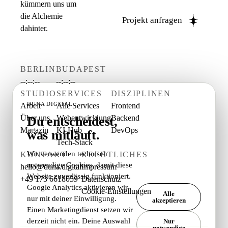
kümmern uns um
die Alchemie
Projekt anfragen
dahinter.
BERLIN
BUDAPEST
--:--:--
--:--:--
STUDIO
SERVICES
DISZIPLINEN
DUNA DIGITAL
Arbeit
Alle Services
Frontend
Über uns
Webentwicklung
Backend
Du entscheidest,
Magazin
KI-Hub
DevOps
was mitläuft.
Tech-Stack
Wir verwenden technisch
KONTAKT
RECHTLICHES
notwendige Cookies, damit diese
hello@duna.digital
Impressum
Website zuverlässig funktioniert.
+49 173 6618059
Datenschutz
Google Analytics aktivieren wir
Cookie-Einstellungen
Alle
nur mit deiner Einwilligung.
akzeptieren
Einen Marketingdienst setzen wir
derzeit nicht ein. Deine Auswahl
Nur
notwendige