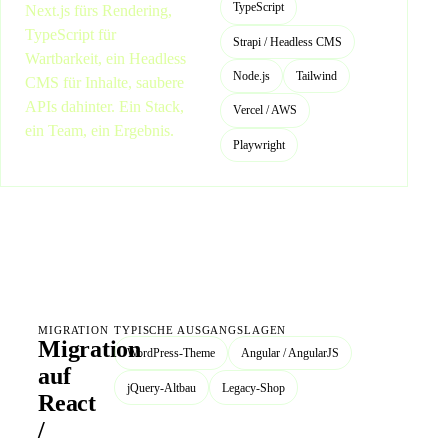
TypeScript
Next.js fürs Rendering,
TypeScript für
Strapi / Headless CMS
Wartbarkeit, ein Headless
Node.js
Tailwind
CMS für Inhalte, saubere
APIs dahinter. Ein Stack,
Vercel / AWS
ein Team, ein Ergebnis.
Playwright
MIGRATION
TYPISCHE AUSGANGSLAGEN
Migration
WordPress-Theme
Angular / AngularJS
auf
jQuery-Altbau
Legacy-Shop
React
/