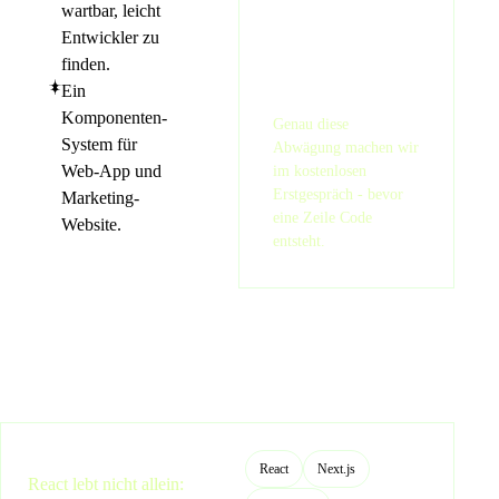
wartbar, leicht
Entwickler zu
finden.
Ein
Komponenten-
Genau diese
System für
Abwägung machen wir
Web-App und
im kostenlosen
Erstgespräch - bevor
Marketing-
eine Zeile Code
Website.
entsteht.
React
Next.js
React lebt nicht allein: