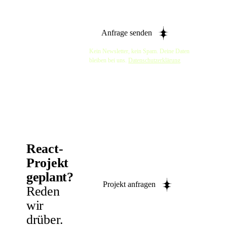
Anfrage senden
Kein Newsletter, kein Spam. Deine Daten
bleiben bei uns.
Datenschutzerklärung
React-
Projekt
geplant?
Projekt anfragen
Reden
wir
drüber.