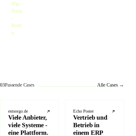
Big-
Bang
-
Risik
o.
03
Passende Cases
Alle Cases
→
entsorgo.de
Echo Poster
Viele Anbieter,
Vertrieb und
viele Systeme -
Betrieb in
eine Plattform.
einem ERP