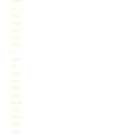
olithe
n:
Wir
migri
eren
schrit
tweis
e -
Seite
für
Seite
live,
SEO
und
Redir
ects
inklu
sive.
Kein