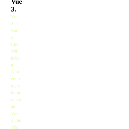
Vue
3.
Vue
2 ist
End-
of-
Life.
Wir
hebe
n
Anw
endu
ngen
kontr
olliert
auf
Vue
3 und
Vite -