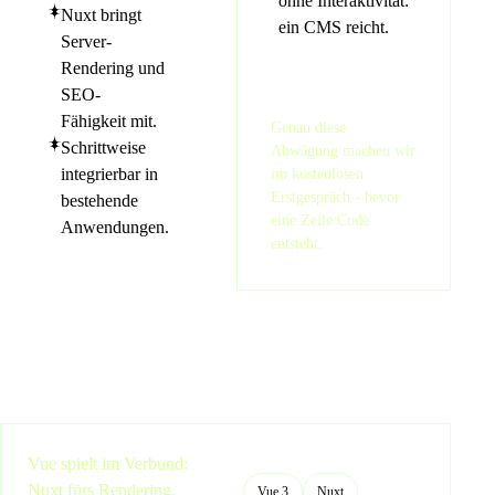
ohne Interaktivität:
Nuxt bringt
ein CMS reicht.
Server-
Rendering und
SEO-
Fähigkeit mit.
Genau diese
Schrittweise
Abwägung machen wir
integrierbar in
im kostenlosen
Erstgespräch - bevor
bestehende
eine Zeile Code
Anwendungen.
entsteht.
Vue spielt im Verbund:
Nuxt fürs Rendering,
Vue 3
Nuxt