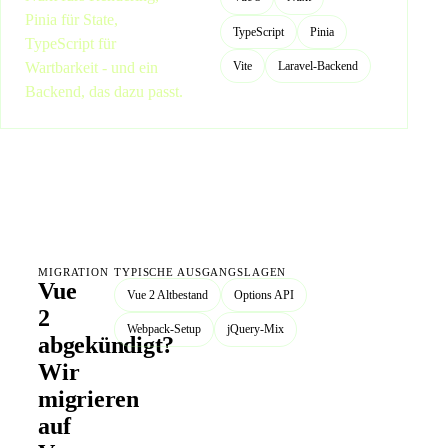
Pinia für State,
TypeScript
Pinia
TypeScript für
Wartbarkeit - und ein
Vite
Laravel-Backend
Backend, das dazu passt.
MIGRATION
TYPISCHE AUSGANGSLAGEN
Vue
Vue 2 Altbestand
Options API
2
Webpack-Setup
jQuery-Mix
abgekündigt?
Wir
migrieren
auf