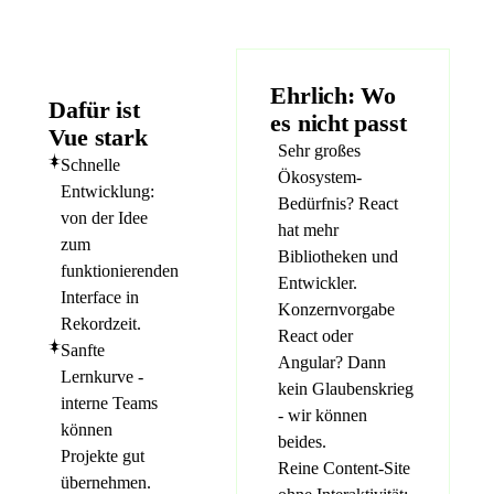
Ehrlich: Wo
Dafür ist
es nicht passt
Vue stark
Sehr großes
Schnelle
Ökosystem-
Entwicklung:
Bedürfnis? React
von der Idee
hat mehr
zum
Bibliotheken und
funktionierenden
Entwickler.
Interface in
Konzernvorgabe
Rekordzeit.
React oder
Sanfte
Angular? Dann
Lernkurve -
kein Glaubenskrieg
interne Teams
- wir können
können
beides.
Projekte gut
Reine Content-Site
übernehmen.