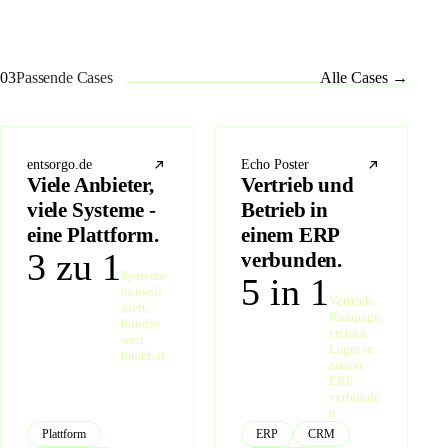
03
Passende Cases
Alle Cases
→
entsorgo.de
Echo Poster
Viele Anbieter,
Vertrieb und
viele Systeme -
Betrieb in
eine Plattform.
einem ERP
3 zu 1
verbunden.
Systeme
5 in 1
konsoli
Vertrieb,
diert,
Kampagn
bundes
en und
weit
Lager in
buchbar
einem
ERP
verbunde
n
Plattform
ERP
CRM