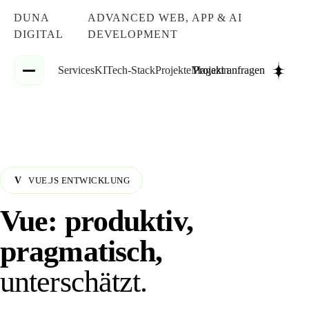
DUNA
ADVANCED WEB, APP & AI
DIGITAL
DEVELOPMENT
Services
KI
Tech-Stack
Projekte
Magazin
Projekt anfragen
VUE.JS ENTWICKLUNG
V
Vue: produktiv,
pragmatisch,
unterschätzt.