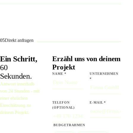
05
Direkt anfragen
Ein Schritt,
Erzähl uns von deinem
60
Projekt
Sekunden.
NAME *
UNTERNEHMEN
*
Antwort innerhalb
von 24 Stunden - mit
einer ehrlichen
TELEFON
E-MAIL *
Einschätzung zu
(OPTIONAL)
deinem Projekt.
BUDGETRAHMEN